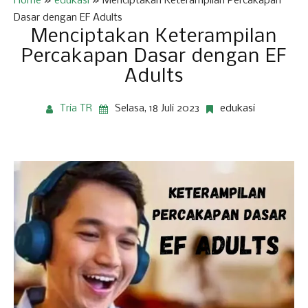
Home
»
edukasi
»
Menciptakan Keterampilan Percakapan
Dasar dengan EF Adults
Menciptakan Keterampilan
Percakapan Dasar dengan EF
Adults
Tria TR
Selasa, 18 Juli 2023
edukasi