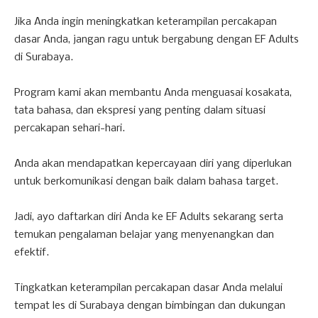
Jika Anda ingin meningkatkan keterampilan percakapan
dasar Anda, jangan ragu untuk bergabung dengan EF Adults
di Surabaya.
Program kami akan membantu Anda menguasai kosakata,
tata bahasa, dan ekspresi yang penting dalam situasi
percakapan sehari-hari.
Anda akan mendapatkan kepercayaan diri yang diperlukan
untuk berkomunikasi dengan baik dalam bahasa target.
Jadi, ayo daftarkan diri Anda ke EF Adults sekarang serta
temukan pengalaman belajar yang menyenangkan dan
efektif.
Tingkatkan keterampilan percakapan dasar Anda melalui
tempat les di Surabaya dengan bimbingan dan dukungan