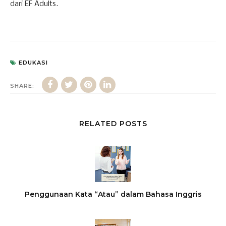
dari EF Adults.
EDUKASI
SHARE:
RELATED POSTS
Penggunaan Kata “Atau” dalam Bahasa Inggris