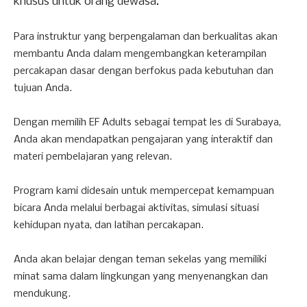
khusus untuk orang dewasa.
Para instruktur yang berpengalaman dan berkualitas akan
membantu Anda dalam mengembangkan keterampilan
percakapan dasar dengan berfokus pada kebutuhan dan
tujuan Anda.
Dengan memilih EF Adults sebagai tempat les di Surabaya,
Anda akan mendapatkan pengajaran yang interaktif dan
materi pembelajaran yang relevan.
Program kami didesain untuk mempercepat kemampuan
bicara Anda melalui berbagai aktivitas, simulasi situasi
kehidupan nyata, dan latihan percakapan.
Anda akan belajar dengan teman sekelas yang memiliki
minat sama dalam lingkungan yang menyenangkan dan
mendukung.