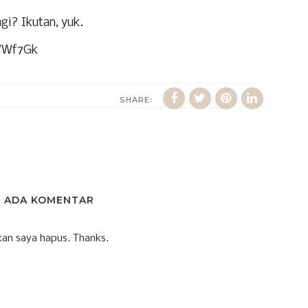
gi? Ikutan, yuk.
/VWf7Gk
SHARE:
K ADA KOMENTAR
an saya hapus. Thanks.