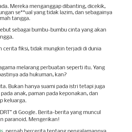
 ada.
Mereka menganggap dibanting, dicekik,
ungan se**ual yang tidak lazim, dan sebagainya
umah tangga.
ebut sebagai bumbu-bumbu cinta yang akan
ngga.
ita fiksi, tidak mungkin terjadi di dunia
gama melarang perbuatan seperti itu. Yang
 pastinya ada hukuman, kan?
ita. Bukan hanya suami pada istri tetapi juga
ibu pada anak, paman pada keponakan, dan
p keluarga.
DRT” di Google. Berita-berita yang muncul
ikin paranoid. Mengerikan!
is
, pernah bercerita tentang pengalamannya