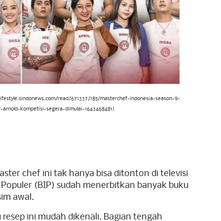
//lifestyle.sindonews.com/read/671337/185/masterchef-indonesia-season-9-
f-arnold-kompetisi-segera-dimulai-1643468481)
ter chef ini tak hanya bisa ditonton di televisi
 Populer (BIP) sudah menerbitkan banyak buku
im awal.
u resep ini mudah dikenali. Bagian tengah