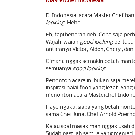
MasterChef Indonesia
Di Indonesia, acara Master Chef b
looking
. Hehe….
Eh, tapi beneran deh. Coba saja perh
Wajah-wajah
good looking
bertabur
antaranya Victor, Alden, Cheryl, dan 
Gimana nggak semakin betah manteng
semuanya
good looking
.
Penonton acara ini bukan saja mer
inspirasi halal food yang lezat. Ya
menonton acara Masterchef Indone
Hayo ngaku, siapa yang betah nont
sama Chef Juna, Chef Arnold Poer
Kalau soal masak mah nggak usah di
Sudah pastilah semua yang menjadi fi