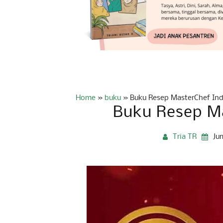
Home
»
buku
»
Buku Resep MasterChef In
Buku Resep M
Tria TR
Ju